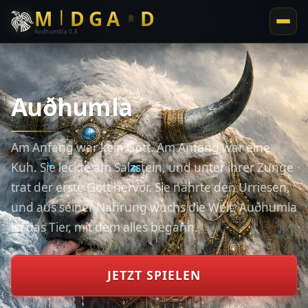
M
D
G
A
D
ᛁ
ᚱ
Audhumbla 0.8
Auðhumla
Am Anfang war kein Gott. Am Anfang war eine
Kuh. Sie leckte am Salzstein, und unter ihrer Zunge
trat der erste Gott hervor. Sie nährte den Urriesen,
und aus seiner Nahrung wuchs die Welt. Auðhumla
ist das Tier, mit dem alles begann.
JETZT SPIELEN