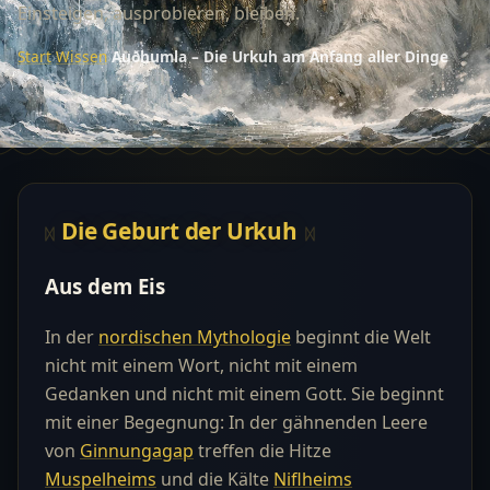
Einsteigen, ausprobieren, bleiben.
Start
›
Wissen
›
Auðhumla – Die Urkuh am Anfang aller Dinge
Die Geburt der Urkuh
Aus dem Eis
In der
nordischen Mythologie
beginnt die Welt
nicht mit einem Wort, nicht mit einem
Gedanken und nicht mit einem Gott. Sie beginnt
mit einer Begegnung: In der gähnenden Leere
von
Ginnungagap
treffen die Hitze
Muspelheims
und die Kälte
Niflheims