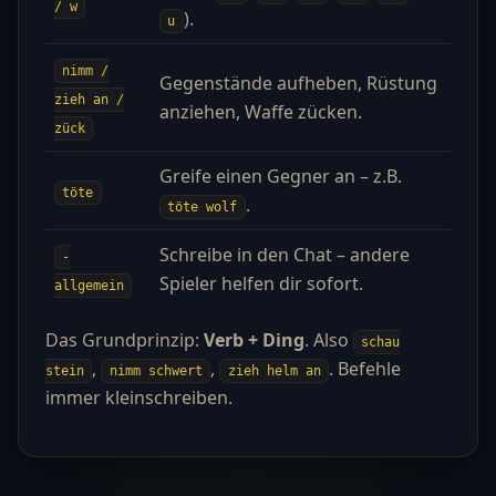
/ w
).
u
nimm /
Gegenstände aufheben, Rüstung
zieh an /
anziehen, Waffe zücken.
zück
Greife einen Gegner an – z.B.
töte
.
töte wolf
Schreibe in den Chat – andere
-
Spieler helfen dir sofort.
allgemein
Das Grundprinzip:
Verb + Ding
. Also
schau
,
,
. Befehle
stein
nimm schwert
zieh helm an
immer kleinschreiben.