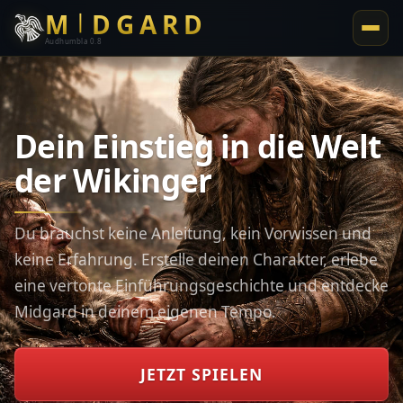
M
D
G
R
D
ᛁ
ᚨ
Audhumbla 0.8
Dein Einstieg in die Welt
der Wikinger
Du brauchst keine Anleitung, kein Vorwissen und
keine Erfahrung. Erstelle deinen Charakter, erlebe
eine vertonte Einführungsgeschichte und entdecke
Midgard in deinem eigenen Tempo.
JETZT SPIELEN