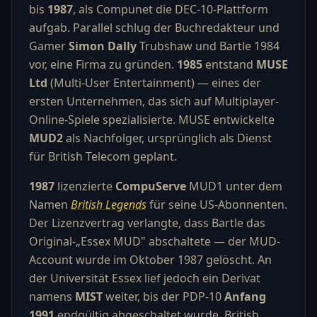
bis
1987
, als Compunet die DEC-10-Plattform
aufgab. Parallel schlug der Buchredakteur und
Gamer
Simon Dally
Trubshaw und Bartle 1984
vor, eine Firma zu gründen.
1985
entstand
MUSE
Ltd
(Multi-User Entertainment) — eines der
ersten Unternehmen, das sich auf Multiplayer-
Online-Spiele spezialisierte. MUSE entwickelte
MUD2
als Nachfolger, ursprünglich als Dienst
für British Telecom geplant.
1987
lizenzierte
CompuServe
MUD1 unter dem
Namen
British Legends
für seine US-Abonnenten.
Der Lizenzvertrag verlangte, dass Bartle das
Original-„Essex MUD" abschaltete — der MUD-
Account wurde im Oktober 1987 gelöscht. An
der Universität Essex lief jedoch ein Derivat
namens
MIST
weiter, bis der PDP-10
Anfang
1991
endgültig abgeschaltet wurde. British