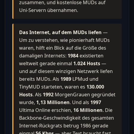
zusammen, und kostenlose MUDs auf
Uni-Servern übernahmen.
Das Internet, auf dem MUDs liefen
—
Um zu verstehen, wie pionierhaft MUDs
waren, hilft ein Blick auf die Größe des
damaligen Internets:
1984
existierten
weltweit gerade einmal
1.024 Hosts
—
und auf diesem winzigen Netzwerk liefen
bereits MUDs. Als
1989
LPMud und
TinyMUD starteten, waren es
130.000
Hosts
. Als
1992
MorgenGrauen gegründet
wurde,
1,13 Millionen
. Und als
1997
Ultima Online erschien,
16 Millionen
. Die
Backbone-Geschwindigkeit des gesamten
Internet-Rückgrats betrug 1986 gerade
einmal
56 Kbps
— aber Text braucht fast