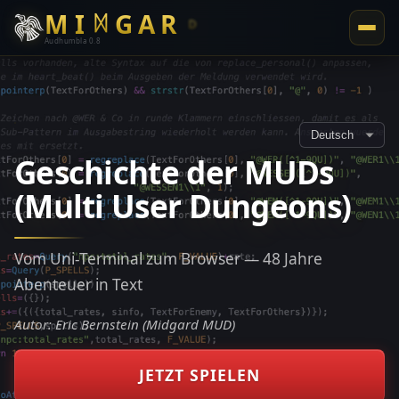
M
I
G
A
R
ᛞ
ᛞ
Audhumbla 0.8
Geschichte der MUDs
(Multi User Dungeons)
Vom Uni-Terminal zum Browser — 48 Jahre
Abenteuer in Text
Autor: Eric Bernstein (Midgard MUD)
JETZT SPIELEN