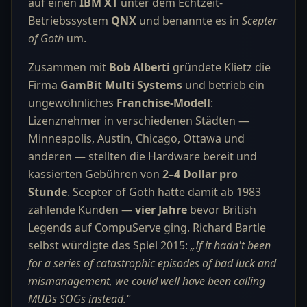
auf einen
IBM XT
unter dem Echtzeit-
Betriebssystem
QNX
und benannte es in
Scepter
of Goth
um.
Zusammen mit
Bob Alberti
gründete Klietz die
Firma
GamBit Multi Systems
und betrieb ein
ungewöhnliches
Franchise-Modell
:
Lizenznehmer in verschiedenen Städten —
Minneapolis, Austin, Chicago, Ottawa und
anderen — stellten die Hardware bereit und
kassierten Gebühren von
2–4 Dollar pro
Stunde
. Scepter of Goth hatte damit ab 1983
zahlende Kunden —
vier Jahre
bevor British
Legends auf CompuServe ging. Richard Bartle
selbst würdigte das Spiel 2015:
„If it hadn't been
for a series of catastrophic episodes of bad luck and
mismanagement, we could well have been calling
MUDs SOGs instead."