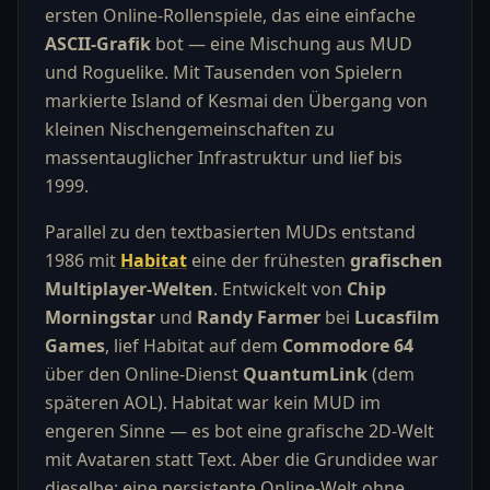
ersten Online-Rollenspiele, das eine einfache
ASCII-Grafik
bot — eine Mischung aus MUD
und Roguelike. Mit Tausenden von Spielern
markierte Island of Kesmai den Übergang von
kleinen Nischengemeinschaften zu
massentauglicher Infrastruktur und lief bis
1999.
Parallel zu den textbasierten MUDs entstand
1986 mit
Habitat
eine der frühesten
grafischen
Multiplayer-Welten
. Entwickelt von
Chip
Morningstar
und
Randy Farmer
bei
Lucasfilm
Games
, lief Habitat auf dem
Commodore 64
über den Online-Dienst
QuantumLink
(dem
späteren AOL). Habitat war kein MUD im
engeren Sinne — es bot eine grafische 2D-Welt
mit Avataren statt Text. Aber die Grundidee war
dieselbe: eine persistente Online-Welt ohne