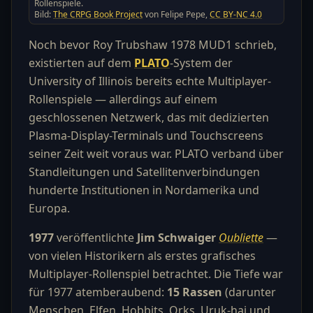
Rollenspiele.
Bild:
The CRPG Book Project
von Felipe Pepe,
CC BY-NC 4.0
Noch bevor Roy Trubshaw 1978 MUD1 schrieb,
existierten auf dem
PLATO
-System der
University of Illinois bereits echte Multiplayer-
Rollenspiele — allerdings auf einem
geschlossenen Netzwerk, das mit dedizierten
Plasma-Display-Terminals und Touchscreens
seiner Zeit weit voraus war. PLATO verband über
Standleitungen und Satellitenverbindungen
hunderte Institutionen in Nordamerika und
Europa.
1977
veröffentlichte
Jim Schwaiger
Oubliette
—
von vielen Historikern als erstes grafisches
Multiplayer-Rollenspiel betrachtet. Die Tiefe war
für 1977 atemberaubend:
15 Rassen
(darunter
Menschen, Elfen, Hobbits, Orks, Uruk-hai und