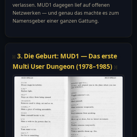
verlassen. MUD1 dagegen lief auf offenen
Netzwerken — und genau das machte es zum
Namensgeber einer ganzen Gattung.
3. Die Geburt: MUD1 — Das erste
Multi User Dungeon (1978–1985)